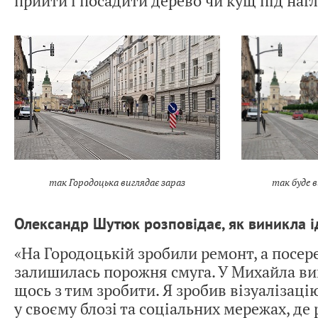
прийти і посадити дерево чи кущ під наг
так Городоцька виглядає зараз
так буде 
Олександр Шутюк розповідає, як виникла і
«На Городоцькій зробили ремонт, а посер
залишилась порожня смуга. У Михайла в
щось з тим зробити. Я зробив візуалізацію
у своєму блозі та соціальних мережах, де