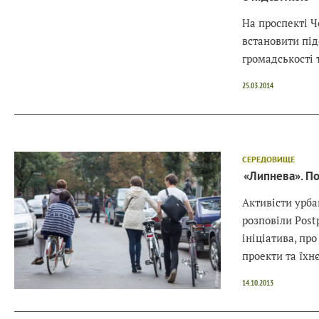
На проспекті 
встановити під
громадськості 
25.03.2014
СЕРЕДОВИЩЕ
«Липнева». По
Активісти урб
розповіли Post
ініціатива, про
проекти та їхн
14.10.2013