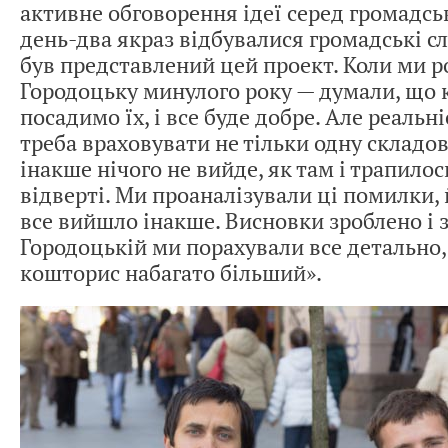
активне обговорення ідеї серед громадськ
день-два якраз відбувалися громадські с
був представлений цей проект. Коли ми 
Городоцьку минулого року — думали, що
посадимо їх, і все буде добре. Але реальн
треба враховувати не тільки одну складову
інакше нічого не вийде, як там і трапилос
відверті. Ми проаналізували ці помилки, 
все вийшло інакше. Висновки зроблено і 
Городоцькій ми порахували все детально, 
кошторис набагато більший».