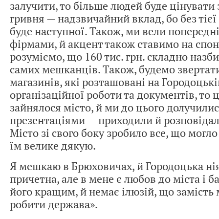
залучити, то більше людей буде цінувати
гривня — надзвичайний вклад, бо без тієї 
буде наступної. Також, ми вели попередн
фірмами, й акцент також ставимо на спон
розуміємо, що 160 тис. грн. складно назби
самих мешканців. Також, будемо звертати
магазинів, які розташовані на Городоцькі
організаційної роботи та документів, то
зайнялося місто, й ми до цього долучилис
презентаціями — приходили й розповідал
Місто зі свого боку зробило все, що могло
їм велике дякую.
Я мешкаю в Брюховичах, й Городоцька ні
причетна, але в мене є любов до міста і 
його кращим, й немає ілюзій, що замість
робити держава».