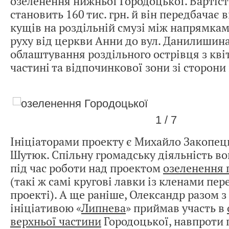
озеленення нижньої Городоцької. Вартіст
становить 160 тис. грн. й він передбачає 
кущів на роздільній смузі між напрямка
руху від церкви Анни до вул. Данилишина
облаштування роздільного острівця з кві
частині та відпочинкової зони зі сторони
1 / 7
Ініціаторами проекту є Михайло Закопец
Шутюк. Спільну громадську діяльність в
під час роботи над проектом
озеленення 
(такі ж самі кругові лавки із кленами пер
проекті). А ще раніше, Олександр разом 
ініціативою «
Липнева
» приймав участь в
верхньої частини
Городоцької, навпроти 