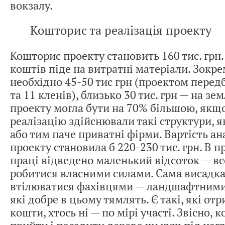
вокзалу.
Кошторис та реалізація проекту
Кошторис проекту становить 160 тис. грн.
коштів піде на витратні матеріали. Зокре
необхідно 45-50 тис грн (проектом перед
та 11 кленів), близько 30 тис. грн — на зе
проекту могла бути на 70% більшою, якщо
реалізацію здійснювали такі структури, 
або тим паче приватні фірми. Вартість ан
проекту становила б 220-230 тис. грн. В п
праці відведено маленький відсоток — вс
робитися власними силами. Сама висадка
втілюватися фахівцями — ландшафтними
які добре в цьому тямлять. Є такі, які от
кошти, хтось ні — по мірі участі. Звісно,