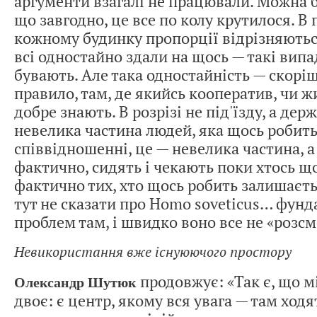
аргументи взагалі не працювали. Можна б
що завгодно, це все по колу крутилося. В 
кожному будинку пропорції відрізняються.
всі одностайно здали на щось — такі вип
бувають. Але така одностайність — скорі
правило, там, де якийсь кооператив, чи ж
добре знають. В розрізі не під'їзду, а держ
невелика частина людей, яка щось робить
співвідношенні, це — невелика частина, а 
фактично, сидять і чекають поки хтось що
фактично тих, хто щось робить залишаєть
тут не сказати про Homo soveticus… фун
проблем там, і швидко воно все не «розсм
Невикористання вже існуюючого простору
продовжує: «Так є, що м
Олександр Шутюк
двоє: є центр, якому вся увага — там ходя