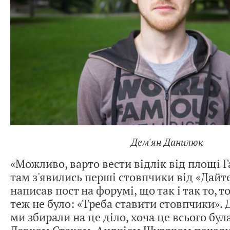
Дем'ян Данилюк
«Можливо, варто вести відлік від площі Г
там з'явились перші стовпчики від «Дайте
написав пост на форумі, що так і так то, 
теж не було: «Треба ставити стовпчики». 
ми збирали на це діло, хоча це всього була