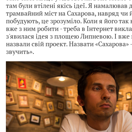
там були втілені якісь ідеї. Я намалював
трамвайний міст на Сахарова, навряд чи 
побудують, це зрозуміло. Коли я його та
вже з ним робити - треба в Інтернет викла
з'явилася ідея з площею Липневою. І вже н
назвали свій проект. Назвати «Сахарова» 
звучить».