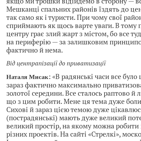
якщо ми трошки відійдемо в сторону — вс
Мешканці спальних районів їздять до цен
так само як і туристи. При чому свої райо
сприймають як щось варте уваги. В тому п
центру грає злий жарт з містом, бо все туд
на периферію — за залишковим принципо
фактично й нема.
Від центрапізації до приватизації
: «В радянські часи все було
Наталя Мисак
зараз фактично максимально приватизова
золотої середини. Все сталось раптово й 
що з цим робити. Мене ця тема дуже боли
Сихові й зараз цією темою дуже цікавлюс
(пострадянські) мають дуже великий пот
великий простір, на якому можна робити 
різних проектів. На сайті «Стрелкі», моск