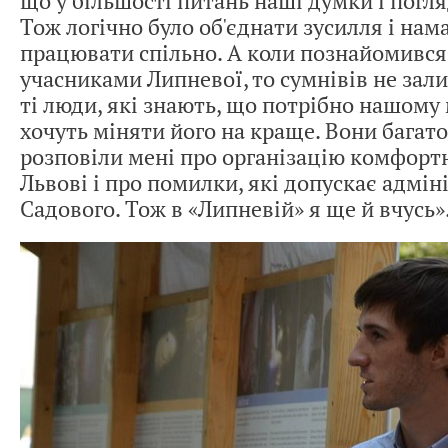
що у більшості питань наші думки і погля
Тож логічно було об'єднати зусилля і нам
працювати спільно. А коли познайомився
учасниками Липневої, то сумнівів не зал
ті люди, які знають, що потрібно нашому 
хочуть міняти його на краще. Вони багато
розповіли мені про організацію комфорт
Львові і про помилки, які допускає адмін
Садового. Тож в «Липневій» я ще й вчусь»