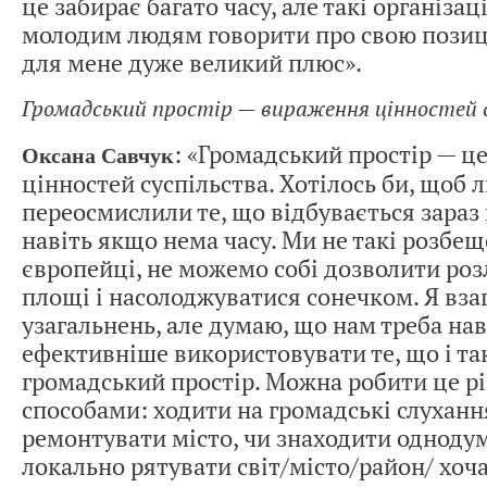
це забирає багато часу, але такі організа
молодим людям говорити про свою позиц
для мене дуже великий плюс».
Громадський простір — вираження цінностей 
: «Громадський простір — ц
Оксана Савчук
цінностей суспільства. Хотілось би, щоб 
переосмислили те, що відбувається зараз 
навіть якщо нема часу. Ми не такі розбе
європейці, не можемо собі дозволити роз
площі і насолоджуватися сонечком. Я вза
узагальнень, але думаю, що нам треба на
ефективніше використовувати те, що і та
громадський простір. Можна робити це р
способами: ходити на громадські слуханн
ремонтувати місто, чи знаходити однодум
локально рятувати світ/місто/район/ хоча 