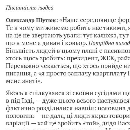
Пасивність людей
: «Наше середовище фор
Олександр Шутюк
Те в чому ми живемо робить нас такими, 
на це не звертають уваги: тут калюжа, тут
що в мене є диван і ковьор.
Потрібно виход
Більшість людей в цьому плані є пасивно
хтось щось зробить: президент, ЖЕК, рай
Переважно чекається, що хтось прийде в
питання, а «я просто заплачу квартплату і
мене зняті».
Якось я спілкувався зі своїми сусідами щ
в під'їзді, — дуже цього всього наслухавс
фактично розділилися навпіл: половина д
половина — не дала, ці люди якраз говори
варіації — хай це зробить «той», дядя Вас