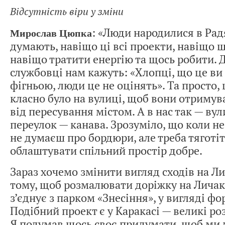
Відсутність віри у зміни
: «Люди народилися в Рад
Мирослав Цюпка
думають, навіщо ці всі проекти, навіщо 
навіщо тратити енергію та щось робити. Д
службовці нам кажуть: «Хлопці, що це ви
фігньою, люди це не оцінять». Та просто
класно було на вулиці, щоб вони отриму
від пересування містом. А в нас так — вул
переулок — канава. Зрозуміло, що коли не
не думаєш про бордюри, але треба тяготіт
облаштувати спільний простір добре.
Зараз хочемо змінити вигляд сходів на Ли
тому, щоб розмалювати доріжку на Личакі
з’єднує з парком «Знесіння», у вигляді фо
Подібний проект є у Каракасі — великі ро
Я подумав щось своє придумати, щоб ми 