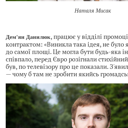
Наталя Мисак
, працює у відділі промоці
Дем'ян Данилюк
контрактом: «Виникла така ідея, не було 
до самої площі. Це могла бути будь-яка і
співпало, перед Євро розігнали стихійний
був, по телевізору про це показали. З'яви
— чому б там не зробити якийсь громадськ