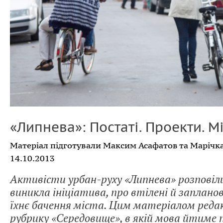
«Липнева»: Постаті. Проекти. Мі
Матеріал підготували Максим Асафатов та Марічк
14.10.2013
Активісти урбан-руху «Липнева» розповіли
виникла ініціатива, про втілені й заплан
їхнє бачення міста. Цим матеріалом реда
рубрику «Середовище», в якій мова йтиме п