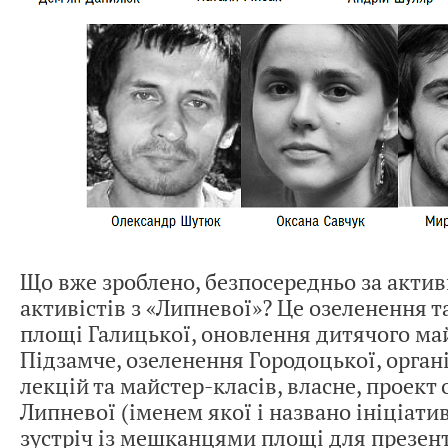
Що вже зроблено, безпосередньо за актив
активістів з «Липневої»? Це озеленення 
площі Галицької, оновлення дитячого ма
Підзамче, озеленення Городоцької, орган
лекцій та майстер-класів, власне, проект
Липневої (іменем якої і названо ініціатив
зустріч із мешканцями площі для презент