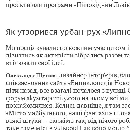
проекти для програми «Пішохідний Львів»
Як утворився урбан-рух «Липн
Ми поспілкувались з кожним учасником і
дізнатись як активісти зібрались разом т
втілювати свої ідеї.
, дизайнер інтер’єрів,
бло
Олександр Шутюк
співзасновник сайту «
Енциклопедія Ново
піти назад, все взагалі почалося з вулиці 
форум
skyscrapercity.com
на якому всі ми,
познайомилися. Колись давніше, я там за
«
Місто майбутнього, наші фантазії
» і по
всякі штуки — скажімо так, від нічого ро
таке саме місце у Львові і як воно могло 