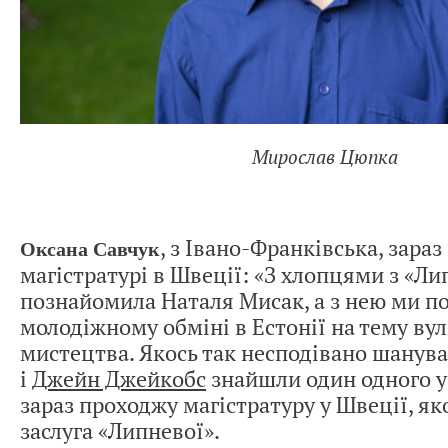
Мирослав Цюпка
, з Івано-Франківська, зараз
Оксана Савчук
магістратурі в Швеції: «З хлопцями з «Ли
познайомила Наталя Мисак, а з нею ми п
молодіжному обміні в Естонії на тему ву
мистецтва. Якось так несподівано шану
і
Джейн Джейкобс
знайшли один одного у 
зараз проходжу магістратуру у Швеції, я
заслуга «Липневої».