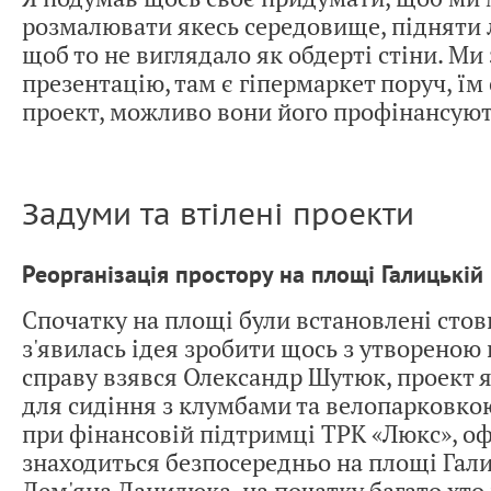
розмалювати якесь середовище, підняти 
щоб то не виглядало як обдерті стіни. Ми
презентацію, там є гіпермаркет поруч, їм
проект, можливо вони його профінансуют
Задуми та втілені проекти
Реорганізація простору на площі Галицькій
Спочатку на площі були встановлені стов
з'явилась ідея зробити щось з утвореною 
справу взявся Олександр Шутюк, проект 
для сидіння з клумбами та велопарковко
при фінансовій підтримці ТРК «Люкс», оф
знаходиться безпосередньо на площі Гали
Дем'яна Данилюка, на початку багато хто 