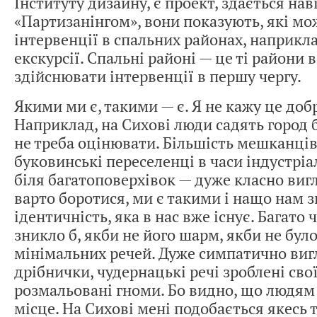
Інституту дизайну, є проект, здається наві
«Партизанінгом», вони показують, які м
інтервенції в спальних районах, наприкл
екскурсії. Спальні районі — це ті райони 
здійснювати інтервенції в першу чергу.
Якими ми є, такими — є. Я не кажу це добр
Наприклад, на Сихові люди садять город б
не треба оцінювати. Більшість мешканців
буковинські переселенці в часи індустріал
біля багатоповерхівок — дуже класно виг
варто боротися, ми є такими і нащо нам
ідентичність, яка в нас вже існує. Багато ч
зникло б, якби не його шарм, якби не бул
мінімальних речей. Дуже симпатично виг
дрібнички, чудернацькі речі зроблені сво
розмальовані гноми. Бо видно, що людям
місце. На Сихові мені подобається якесь 