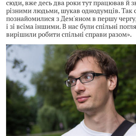
сюди, вже десь два роки тут працював й 
різними людьми, шукав однодумців. Так 
познайомилися з Дем'яном в першу чергу,
і зі всіма іншими. В нас були спільні погл
вирішили робити спільні справи разом».