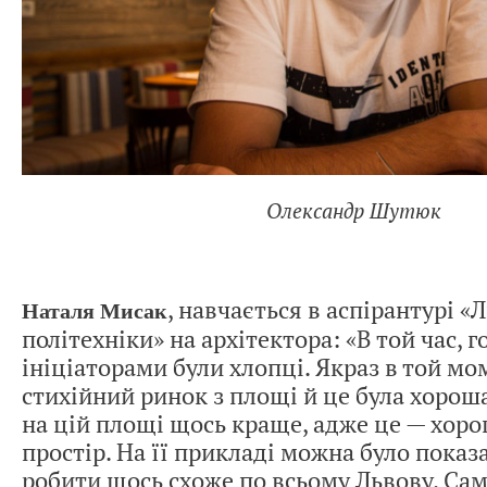
Олександр Шутюк
, навчається в аспірантурі «
Наталя Мисак
політехніки» на архітектора: «В той час, 
ініціаторами були хлопці. Якраз в той м
стихійний ринок з площі й це була хорош
на цій площі щось краще, адже це — хор
простір. На її прикладі можна було пока
робити щось схоже по всьому Львову. Сам