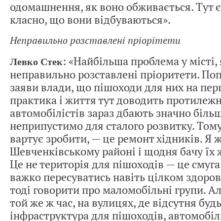
одомашнення, як воно обживається. Тут є
класно, що вони відбуваються».
Неправильно розставлені пріорітети
: «Найбільша проблема у місті, 
Левко Стек
неправильно розставлені пріоритети. По
заяви влади, що пішоходи для них на пер
практика і життя тут доводить протилежн
автомобілістів зараз дбають значно більш
неприпустимо для сталого розвитку. Том
вартує зробити, — це ремонт хідників. Я 
Шевченківському районі і щодня бачу їх 
Це не територія для пішоходів — це смуг
важко пересуватись навіть цілком здоро
тоді говорити про маломобільні групи. Ал
той же ж час, на вулицях, де відсутня буд
інфраструктура для пішоходів, автомобіл