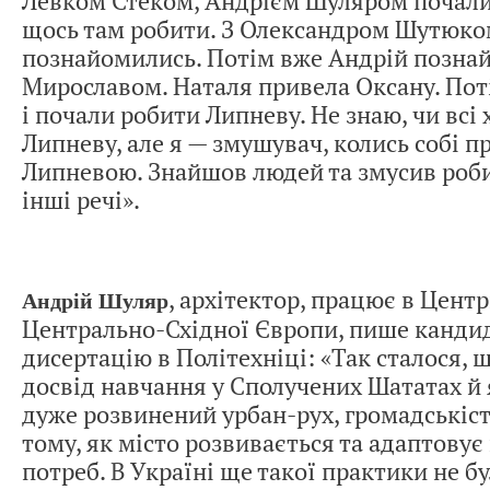
Левком Стеком, Андрієм Шуляром почали
щось там робити. З Олександром Шутюко
познайомились. Потім вже Андрій позна
Мирославом. Наталя привела Оксану. Пот
і почали робити Липневу. Не знаю, чи всі
Липневу, але я — змушувач, колись собі п
Липневою. Знайшов людей та змусив роби
інші речі».
, архітектор, працює в Центр
Андрій Шуляр
Центрально-Східної Європи, пише канди
дисертацію в Політехніці: «Так сталося, 
досвід навчання у Сполучених Шататах й 
дуже розвинений урбан-рух, громадськіст
тому, як місто розвивається та адаптовує 
потреб. В Україні ще такої практики не б