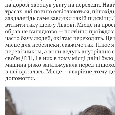
на дорозі звернув увагу на переходи. Нав
трасах, які погано освітлюються, пішохід
заздалегідь саме завдяки такій підсвітці
втілити таку ідею у Львові. Місце на про
обрав не випадково — постійно проїжджа
часто бачу людей, які там переходять. Це
місце для небезпеки, скажімо так. Плюс я
перевізником, а вони ведуть внутрішню с
своїм ДТП, і в них в тому місці двічі було
машина різко загальмувала перед пішохо
в неї врізалась. Місце — аварійне, тому ц
допомогти.