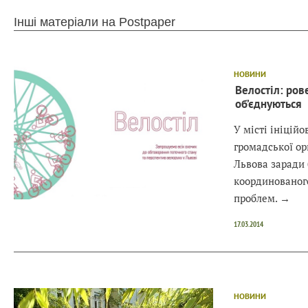
Інші матеріали на Postpaper
НОВИНИ
Велостіл: ров
об’єднуються
У місті ініцій
громадської ор
Львова заради 
координованог
проблем.
→
17.03.2014
НОВИНИ