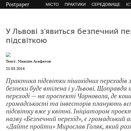
Postpaper
МІСТО
ПРАКТИКИ
СЕРЕДОВИЩЕ
ІС
У Львові з'явиться безпечний пе
підсвіткою
Текст: Максим Асафатов
25.03.2014
Практика підсвітки пішохідних переходів з
безпеки буде втілена і у Львові. Щоправда
переході — на проспекті Чорновола, де ко
громадськості та інвесторів планують в
підсвітку вже у квітні. Ініціатором прое
назву «Безпечний перехід», є громадський 
«Дайте пройти» Мирослав Голяк, який розп