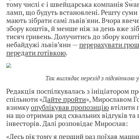
тому числі є і швейцарська компанія Swa
ламп, що будуть встановлені. Решту суми —
мають зібрати самі львів'яни. Вчора ввече
збору коштів, й менше ніж за день вже зі
тисяч гривень. Долучитись до збору кошт
небайдужі львів’яни —
перерахувати грош
передати готівкою
.
Так виглядає перехід з підсвіткою у
Редакція поспілкувалась з ініціатором пр
спільноти «
Дайте пройти
», Мирославом Г
взимку
опублікував пропозицію
втілити п
на що отримав ряд схвальних відгуків та
інвесторів. Далі розповідає Мирослав:
«Десь рік тому я перший раз поїхав маши