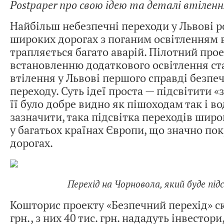
Postpaper про свою ідею та деталі втілен
Найбільш небезпечні переходи у Львові р
широких дорогах з поганим освітленням в
трапляється багато аварій. Пілотний прое
встановленню додаткового освітлення ст
втілення у Львові першого справді безпе
переходу. Суть ідеї проста — підсвітити «
її було добре видно як пішоходам так і во
зазначити, така підсвітка переходів широ
у багатьох країнах Європи, що значно по
дорогах.
Перехід на Чорновола, який буде під
Кошторис проекту «Безпечний перехід» ск
грн., з них 40 тис. грн. нададуть інвестори