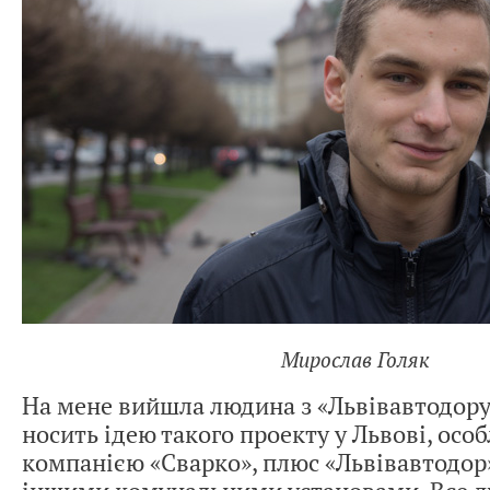
Мирослав Голяк
На мене вийшла людина з «Львівавтодору
носить ідею такого проекту у Львові, особ
компанією «Сварко», плюс «Львівавтодор