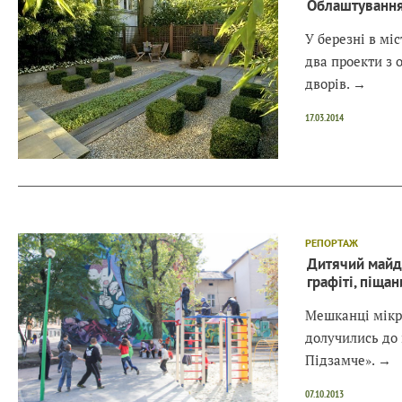
Облаштування
У березні в мі
два проекти з 
дворів.
→
17.03.2014
РЕПОРТАЖ
Дитячий майд
графіті, піща
Мешканці мікр
долучились до 
Підзамче».
→
07.10.2013