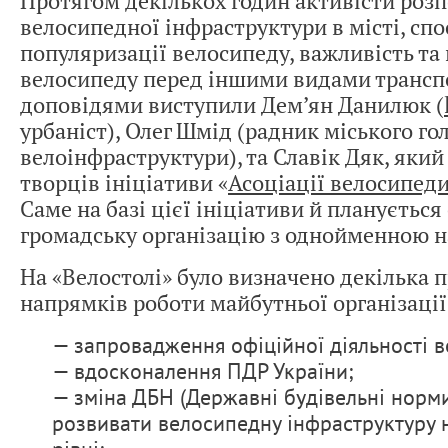
Протягом декількох годин активісти розп
велосипедної інфраструктури в місті, сп
популяризації велосипеду, важливість та
велосипеду перед іншими видами транспо
доповідями виступили Дем’ян Данилюк (
урбаніст), Олег Шмід (радник міського го
велоінфраструктури), та Славік Дяк, який
творців ініціативи «
Асоціації велосипеди
Саме на базі цієї ініціативи й планується
громадську організацію з однойменною н
На «Велостолі» було визначено декілька 
напрямків роботи майбутньої організації
— запровадження офіційної діяльності 
— вдосконалення ПДР України;
— зміна ДБН (Державні будівельні норми
розвивати велосипедну інфраструктуру 