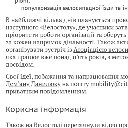
рівні;
— популяризація велосипедної їзди та і
В найближчі кілька днів планується про
наступного «Велостолу», де учасники зат
пріоритети роботи організації та оберуть
за кожен напрямок діяльності. Також акт
організувати зустріч із
Асоціацією велоси
яка працює вже понад п’ять років, з мет
досвідом.
Свої ідеї, побажання та напрацювання м
Дем’яну Данилюку
на пошту
mobility@cit
приватним повідомленням.
Корисна інформація
Також на Велостолі переглянули відео пр