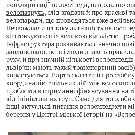
популяризації велосипеда, нещодавно ор
велопатруль
, слід згадати й про красиві т
велопаради, що проводяться вже декілька
Незважаючи на таку активність велосипе
зіштовхуються із великою кількістю про
інфраструктура розвивається значно пові
заплановано, не всі люди знають правил
руху, й при значній кількості велосипеді
львів’ян мають такий транспортний засіб)
користуються. Варто сказати й про слабк
координацію спільних дій між велосипеди
проблеми в отриманні фінансування на ті
від ініціативних груп. Саме для того, аби
інші актуальні питання велосипедисти мі
березня у Центрі міської історії на «Велос