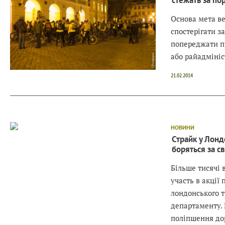
Основа мета в
спостерігати з
попереджати пр
або райадмініс
21.02.2014
НОВИНИ
Страйк у Лонд
боряться за св
Більше тисячі 
участь в акції 
лондонського 
департаменту.
поліпшення до