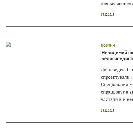
для велосипеди
03.12.2013
НОВИНИ
Невидимий ш
велосипедист
Дві шведські с
спроектували 
Спеціальний м
спрацьовує в ав
час їзди він н
18.11.2013