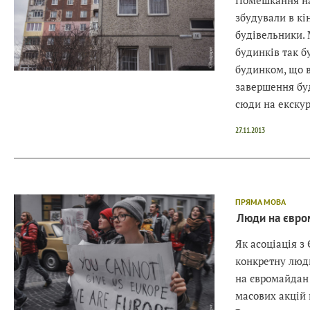
Помешкання на
збудували в кі
будівельники. 
будинків так б
будинком, що в
завершення бу
сюди на екску
27.11.2013
ПРЯМА МОВА
Люди на євром
Як асоціація з
конкретну люд
на євромайдан 
масових акцій 