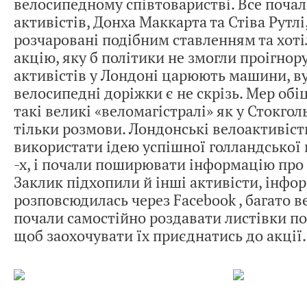
велосипедному співтоваристві. Все почал
активістів, Донха Маккарта та Стіва Рутлі,
розчаровані подібним ставленням та хот
акцію, яку б політики не змогли проігнор
активістів у Лондоні царюють машини, ву
велосипедні доріжки є не скрізь. Мер об
такі великі «веломагістралі» як у Стокгол
тільки розмови. Лондонські велоактивіс
використати ідею успішної голландської 
-х, і почали поширювати інформацію про
Заклик підхопили й інші активісти, інф
розповсюдилась через Facebook , багато 
почали самостійно роздавати листівки по
щоб заохочувати їх приєднатись до акції.