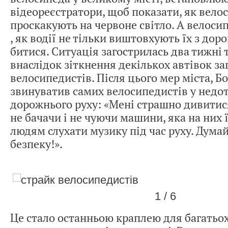
відеореєстратори, щоб показати, як вело
проскакують на червоне світло. А велоси
, як водії не тільки виштовхують їх з дорог
битися. Ситуація загострилась два тижні 
внаслідок зіткнення декількох автівок з
велосипедистів. Після цього мер міста, Б
звинуватив самих велосипедистів у недо
дорожнього руху: «Мені страшно дивитис
не бачачи і не чуючи машини, яка на них 
людям слухати музику під час руху. Дума
безпеку!».
1 / 6
Це стало останньою краплею для багатьо