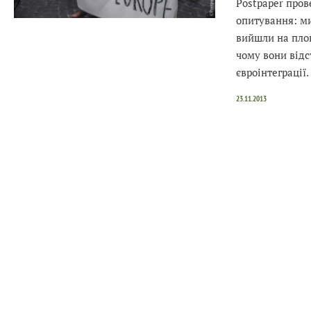
Postpaper пров
опитування: ми
вийшли на площ
чому вони відс
євроінтеграції.
23.11.2013