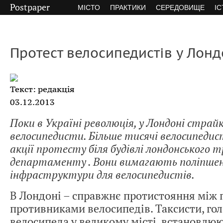
Postpaper
МІСТО
ПРАКТИКИ
СЕРЕДОВИЩЕ
ІС
Протест велосипедистів у Лонд
Текст: редакція
03.12.2013
Поки в Україні революція, у Лондоні стра
велосипедисти. Більше тисячі велосипедис
акції протесту біля будівлі лондонського
департаменту . Вони вимагають поліпшен
інфраструктури для велосипедистів.
В Лондоні – справжнє протистояння між
противниками велосипедів. Таксисти, го
велосипеда у великому місті, встановлю