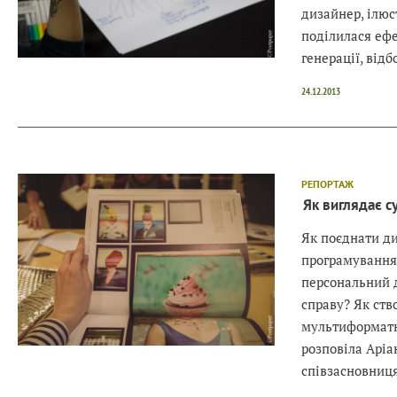
дизайнер, ілюс
поділилася еф
генерації, відб
24.12.2013
РЕПОРТАЖ
Як виглядає с
Як поєднати ди
програмування,
персональний д
справу? Як ств
мультиформатн
розповіла Арі
співзасновниця