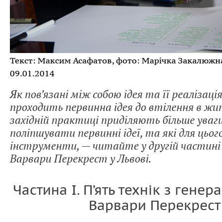
Текст: Максим Асафатов, фото: Марічка Закалюжн
09.01.2014
Як пов’язані між собою ідея та її реалізаці
проходить первинна ідея до втілення в жи
західній практиці приділяють більше уваги,
поліпшувати первинні ідеї, та які для цьог
інструменти, — читайте у другій частині
Варвари Перекрест у Львові.
Частина І. П’ять технік з генера
Варвари Перекрест