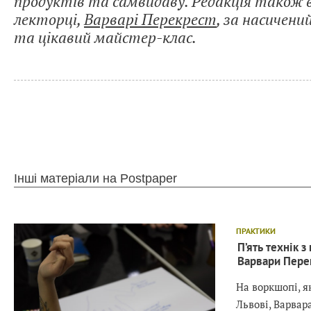
продуктів та самвидаву. Редакція також 
лекторці,
Варварі Перекрест
, за насичен
та цікавий майстер-клас.
Інші матеріали на Postpaper
ПРАКТИКИ
П’ять технік з
Варвари Пере
На воркшопі, я
Львові, Варвар