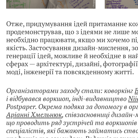
Отже, придумування ідей притаманне к
продемонстрував, що з ідеями не лише мо
необхідно працювати, якщо ми хочемо п
якість. Застосування дизайн-мислення, з
генерації ідей, можливе й необхідне в н
сферах — архітектурі, дизайні, фотографії
моді, інженерії та повсякденному житті.
Організаторами заходу стали: коворкінг
B
і відбувався воркшоп, інді-видавництво
Nii
Postpaper. Окрема подяка за допомогу в ор
Аріанні Хмельнюк
, співзасновниці дизайн-
що проводить ряд зустрічей та воркшопів
спеціалістів, які бажають займатись ств