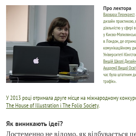
Про лектора
Варвара Перекрест
дизайн практикою, 
діяльністю у сфері 
у Києво-Могилянські
в Лондон, де отрима
комунікаційному диз
Університеті Кінгсто
Вищій Школі Дизай
Академії Вищої Осві
час була штатним д
трафік».
У 2013 році отримала друге місце на міжнародному конкурс
The House of Illustration і The Folio Society
.
Як виникають ідеї?
Достеменно не відомо, як відбувається ц