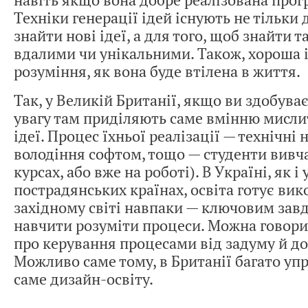
навіть якщо вона добре реалізована прогр
Техніки генерації ідей існують не тільки д
знайти нові ідеї, а для того, щоб знайти так
вдалими чи унікальними. Також, хороша 
розуміння, як вона буде втілена в життя.
Так, у Великій Британії, якщо ви здобуває
увагу там приділяють саме вмінню мисли
ідеї. Процес їхньої реалізації — технічні 
володіння софтом, тощо — студенти вивча
курсах, або вже на роботі). В Україні, як і
пострадянських країнах, освіта готує вико
західному світі навпаки — ключовим завд
навчити розуміти процеси. Можна говори
про керування процесами від задуму й до
Можливо саме тому, в Британії багато уп
саме дизайн-освіту.