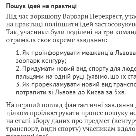
Пошук ідей на практиці
Під час воркшопу Варвари Перекрест, уч
на практиці поліпшити ідей застосовуючи
Так, учасники були поділені на три коман
отримала своє окреме завдання:
1. Як проінформувати мешканців Львова
зоопарк кенгуру;
2. Придумати новий вид спорту для люде
пальцями на одній руці (уявімо, що їх ст
3. Як прорекламувати новий вид транспо
потрапити зі Львова до Києва за 5хв.
На перший погляд фантастичні завдання
цілком проілюструвати процес пошуку нов
на етапі збору даних про предмет (кенгур
транспорт, види спорту) учасникам вдал