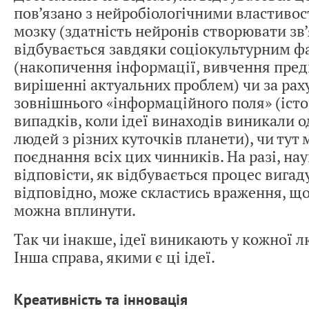
пов’язано з нейробіологічними властиво
мозку (здатність нейронів створювати зв’
відбувається завдяки соціокультурним 
(накопичення інформації, вивчення пред
вирішенні актуальних проблем) чи за рах
зовнішнього «інформаційного поля» (істо
випадків, коли ідеї винаходів виникали о
людей з різних куточків планети), чи тут 
поєднання всіх цих чинників. На разі, нау
відповісти, як відбувається процес вигад
відповідно, може скластись враження, що
можна вплинути.
Так чи інакше, ідеї виникають у кожної 
Інша справа, якими є ці ідеї.
Креативність та інновація