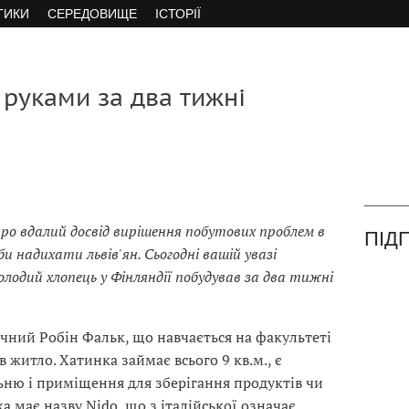
ТИКИ
СЕРЕДОВИЩЕ
ІСТОРІЇ
руками за два тижні
про вдалий досвід вирішення побутових проблем в
ПІД
и надихати львів'ян. Сьогодні вашій увазі
олодий хлопець у Фінляндії побудував за два тижні
ічний Робін Фальк, що навчається на факультеті
 житло. Хатинка займає всього 9 кв.м., є
ьню і приміщення для зберігання продуктів чи
а має назву Nido, що з італійської означає