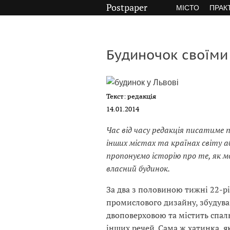
Postpaper
МІСТО
ПРАК
Будиночок своїми 
Текст: редакція
14.01.2014
Час від часу редакція писатиме 
інших містах та країнах світу аб
пропонуємо історію про те, як м
власний будинок.
За два з половиною тижні 22-р
промислового дизайну, збудував
двоповерховою та містить спал
інших речей. Сама ж хатинка, як