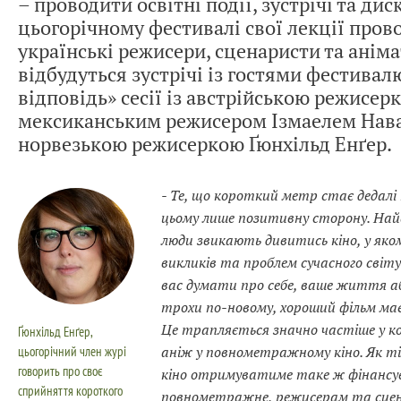
– проводити освітні події, зустрічі та дис
цьогорічному фестивалі свої лекції пров
українські режисери, сценаристи та аніма
відбудуться зустрічі із гостями фестивал
відповідь» сесії із австрійською режисер
мексиканським режисером Ізмаелем Нава
норвезькою режисеркою Ґюнхільд Енґер.
- Те, що короткий метр стає дедалі 
цьому лише позитивну сторону. Най
люди звикають дивитись кіно, у яко
викликів та проблем сучасного світу.
вас думати про себе, ваше життя 
трохи по-новому, хороший фільм має
Це трапляється значно частіше у 
Ґюнхільд Енґер,
цьогорічний член журі
аніж у повнометражному кіно. Як 
говорить про своє
кіно отримуватиме таке ж фінансув
сприйняття короткого
повнометражне, режисерам та сце