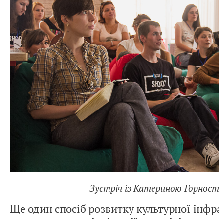
Зустріч із Катериною Горнос
Ще один спосіб розвитку культурної інфр