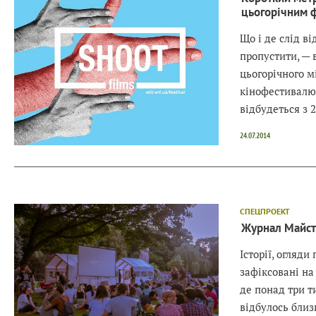
цьогорічним 
Що і де слід ві
пропустити, — в
цьогорічного 
кінофестивалю 
відбудеться з 
24.07.2014
СПЕЦПРОЕКТ
Журнал Майст
Історії, огляди 
зафіксовані на
де понад три 
відбулось близ