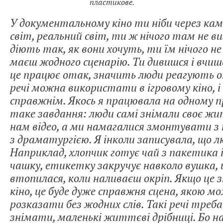
пластикове.
У документальному кіно ти ніби через ка
світ, реальний світ, ти ж нічого там не в
діють так, як вони хочуть, ти їм нічого не
маєш жодного сценарію. Ти дивишся і вчиш
це працює отак, значить люди реагують о
речі можна використати в ігровому кіно, і
справжнім. Якось я працювала на одному пр
таке завдання: люди самі знімали своє ж
нам відео, а ми намагалися змонтувати з н
з драматургією. Я інколи записувала, що 
Наприклад, хлопчик готує чай з пакетика і
чашку, етикетку закручує навколо вушка, 
втопилася, коли наливаєш окріп. Якщо це 
кіно, це буде дуже справжня сцена, якою м
розказати без жодних слів. Такі речі треба
знімати, маленькі життєві дрібниці. Бо 