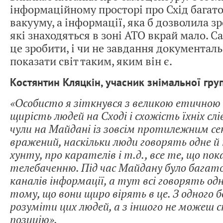
інформаційному просторі про Схід багато
вакууму, а інформації, яка б дозволила з
які знаходяться в зоні АТО вкрай мало. 
це зробити, і чи не завдання документаль
показати світ таким, яким він є.
Костянтин Кляцкін, учасник знімальної гру
«Особисто я зіткнувся з великою етичною
щирість людей на Сході і схожість їхніх сл
чули на Майдані із зовсім протилежним сен
вражений, наскільки люди говорять одне й 
хунту, про карателів і т.д., все те, що по
телебаченню. Під час Майдану було багато
каналів інформації, а тут всі говорять од
тому, що вони щиро вірять в це. З одного 
розуміти цих людей, а з іншого не можеш 
позицію».