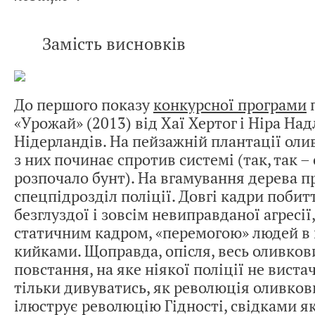
Замість висновків
До першого показу
конкурсної програми
п
«Урожай» (2013) від Хаї Хертог і Ніра Над
Нідерландів. На пейзажній плантації оли
з них починає спротив системі (так, так 
розпочало бунт). На вгамування дерева п
спецпідрозділ поліції. Довгі кадри побит
безглуздої і зовсім невиправданої агресі
статичним кадром, «перемогою» людей в 
кийками. Щоправда, опісля, весь оливков
повстання, на яке ніякої поліції не вист
тільки дивуватись, як революція оливков
ілюструє революцію Гідності, свідками як