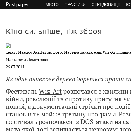
Postpaper
МІСТО
ПРАКТИКИ
СЕРЕДОВИЩЕ
ІС
Кіно сильніше, ніж зброя
Текст: Максим Асафатов, фото: Марічка Закалюжна, Wiz-Art, подяка
Маргарита Димитрова
26.07.2014
Як одне оливкове дерево бореться проти 
Фестиваль
Wiz-Art
розпочався з хвилини 
війни, революції та спротиву присутня ч
показі, а документальні стрічки про події
становлять майже третину програми. Разо
фестиваль розпочався із DOS-атаки на са
мета якої досі залишається незрозумілою