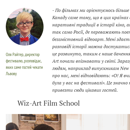
- По фільмах ми орієнтуємось більш
Канаду саме тому, що в цих країнах 
наративні традиції в історії кіно, ан
так само Росії, де переважають поет
беззмістовний відеоарт. Мені здаєт
розповіді історії можна достукатись 
це розвинуто, таким є наше бачення
Оля Райтер, директор
фестивалю, розповідає,
Art почали впізнавати у світі. Зараз
яких саме гостей чекати
людям, наприклад випускникам New 
Львову
про нас, мені відповідають: «О! Я вчи
була у вас на фестивалі». Це значно
привезти сюди цікавих гостей.
Wiz-Art Film School