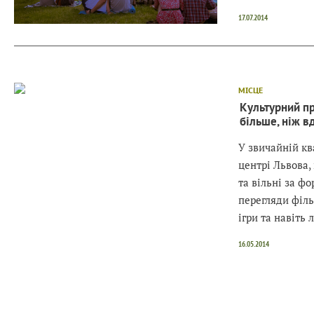
17.07.2014
МІСЦЕ
Культурний пр
більше, ніж в
У звичайній кв
центрі Львова,
та вільні за ф
перегляди філь
ігри та навіть 
16.05.2014