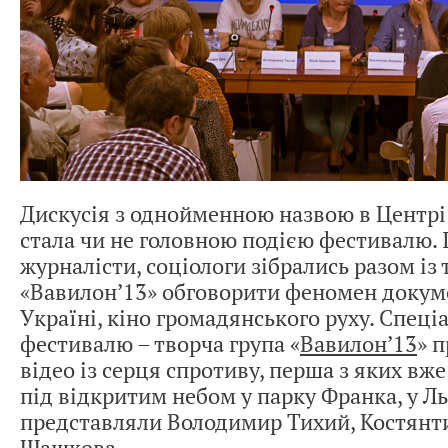
Дискусія з однойменною назвою в Центрі 
стала чи не головною подією фестивалю. 
журналісти, соціологи зібрались разом із
«Вавилон’13» обговорити феномен докуме
Україні, кіно громадянського руху. Спеціа
фестивалю – творча група «
Вавилон’13
» 
відео із серця спротиву, перша з яких вже
під відкритим небом у парку Франка, у Ль
представляли Володимир Тихий, Костянт