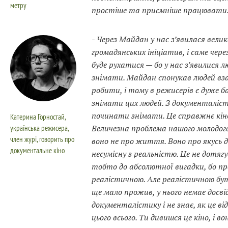
метру
простіше та приємніше працювати
- Через Майдан у нас з’явилася велик
громадянських ініціатив, і саме чере
буде рухатися — бо у нас з’явилися 
знімати. Майдан спонукав людей вз
робити, і тому в режисерів є дуже 
знімати цих людей. З документаліст
починати знімати. Це справжнє кі
Катерина Горностай,
українська режисера,
Величезна проблема нашого молодого 
член журі, говорить про
воно не про життя. Воно про якусь д
документальне кіно
несумісну з реальністю. Це не дотягу
тобто до абсолютної вигадки, бо пр
реалістичною. Але реалістичною бу
ще мало прожив, у нього немає досвід
документалістику і не знає, як це в
цього всього. Ти дивишся це кіно, і 