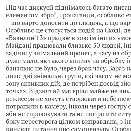
Під час дискусії піднімалось багато питан
елементом зброї, пропаганди, особливо 
– що варто доносити до глядача, а що вар
Особливо це стосується подій на Сході, д
«Вавилон’13» працює в зовсім інших умо
Майдані працювали близько 50 людей, інк
задіяні у знімальний процес, а часу на об
дуже мало, як такого впливу на обробку 
банально не було, через брак часу. Зараз 
лише дві знімальні групи, які часом не м
зону активних дій, де потрібен досвід зй
точках. Відзнятий матеріал майже не вик
режисери не хочуть створювати небезпеку
потрапили в камеру, інколи через гостру 
аби не спровокувати та не погіршити ситу
боку пересторога цілком виправдана, з і
виникає питання про самоцензуру. Особли