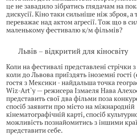
це не завадило зібратись глядачам на пока
дискусії. Кіно таки сильніше ніж зброя, а
переважає над актом агресії. Тож що в си
маленькому фестивалю к/м фільмів?
Львів – відкритий для кіносвіту
Коли на фестивалі представлені стрічки з 
коли до Львова приїздять іноземні гості 
гостя з Мексики - найдальша точка геогра
Wiz-Art`у — режисера Ізмаеля Нава Алехо
представить свої два фільми поза конкурс
спосіб заявити про місто на міжнародній
кінематографічній карті, спосіб культурн
можливість познайомитись з іншими кра
представити себе.