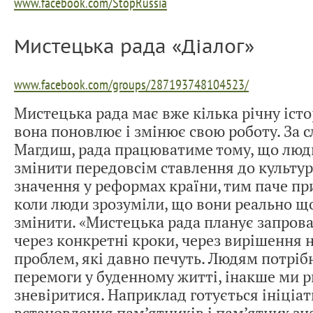
www.facebook.com/StopRussia
Мистецька рада «Діалог»
www.facebook.com/groups/287193748104523/
Мистецька рада має вже кілька річну істо
вона поновлює і змінює свою роботу. За 
Магдиш, рада працюватиме тому, що люди
змінити передовсім ставлення до культури,
значення у реформах країни, тим паче пр
коли люди зрозуміли, що вони реально щ
змінити. «Мистецька рада планує запров
через конкретні кроки, через вирішення 
проблем, які давно печуть. Людям потріб
перемоги у буденному житті, інакше ми 
зневіритися. Наприклад готується ініціа