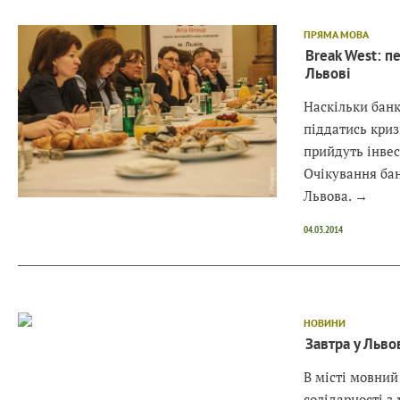
ПРЯМА МОВА
Break West: п
Львові
Наскільки бан
піддатись кризі
прийдуть інвес
Очікування бан
Львова.
→
04.03.2014
НОВИНИ
Завтра у Льво
В місті мовний
солідарності 