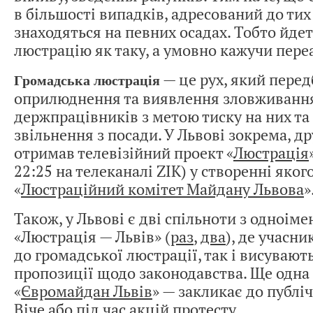
в більшості випадків, адресований до тих
знаходяться на певних осадах. Тобто йдет
люстрацію як таку, а умовно кажучи пере
— це рух, який перед
Громадська люстрація
оприлюднення та виявлення зловживання
держпрацівників з метою тиску на них та
звільнення з посади. У Львові зокрема, д
отримав телевізійний проект «
Люстрація
22:25 на телеканалі ZIK) у створенні яког
«
Люстраційний комітет Майдану Львова
»
Також, у Львові є дві спільноти з одноім
«Люстрація — Львів» (
раз
,
два
), де учасн
до громадської люстрації, так і висувають
пропозиції щодо законодавства. Ще одна
«
Євромайдан Львів
» — закликає до публі
Віче або під час акцій протесту.