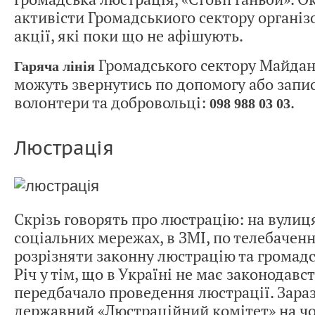
активісти Громадськиого сектору організ
акції, які поки що не афішують.
Громадського сектору Майдану
Гаряча лінія
можуть звернутись по допомогу або запис
волонтери та добровольці:
.
098 988 03 03
Люстрація
Скрізь говорять про люстрацію: на вулицях
соціальних мережах, в ЗМІ, по телебаченн
розрізняти законну люстрацію та громад
Річ у тім, що в Україні не має законодавст
передбачало проведення люстрації. Зара
державний «
Люстраційний комітет
» на ч