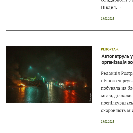
Півдня.
→
25.02.2014
РЕПОРТАЖ
Автопатруль у
організація з
Редакція Postp
нічного чергув
побувала на бл
міста, дізналас
поспілкувалась
охороняють мі
25.02.2014