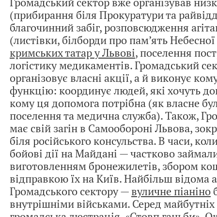
Громадський сектор вже організував низк
(прибирання біля Прокуратури та райвідді
благочинний забіг, розповсюдження агіта
(листівки, білборди про пам’ять Небесної 
кримських татар у Львові
, поселення пост
логістику медикаментів. Громадський сек
організовує власні акції, а й виконує ком
функцію: координує людей, які хочуть до
кому ця допомога потрібна (як власне бу
поселення та медична служба). Також, Гр
має свій загін в Самообороні Львова, зок
біля російського консульства. В часи, кол
бойові дії на Майдані — частково займал
виготовленням бронежилетів, збором кош
відправкою їх на Київ. Найбільш відома 
Громадського сектору —
вуличне піаніно
б
внутрішніми військами. Серед майбутніх 
громадська люстрація, «Стовп ганьби». Ок