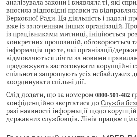
аналізувала закони і виявляла ті, які спр
вносила відповідні правки та відправляла
Верховної Ради. Ця діяльність і надалі п
вже із залоченням інших організацій. Про
із працівниками митниці, ініціюється ро
конкретних пропозицій, обговорюється 
інформація про те, які організації/держа
відмовляються діяти за новими правилам
продовжують застосовувати корупційні с
спільноти запрошують усіх небайдужих д
координувати спільні дії.
Слід додати, що за номером
г
0800-501-482
конфіденційно звертатися до
Служби без
разі наявності інформації щодо корупцій
державних службовців. Лінія працює ціл