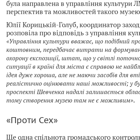
була направлена в управління культури 
перспектив та можливостей такого музею
Юлії Корицькій-Голуб, координатор заході
розповіла про відповідь з управління ку
«Управління культури вважає, що подібний пр
коштовним, передбачає витрати на формуванн
охорону експозиції, штат, що у світлі поточно
ситуації в країні для міста є справою не най
ідея дуже хороша, але не маючи засобів для вт
реалістично оцінювати наші можливості; у б
проспекті Шевченка надалі залишається обла
.
тому створення музею там не є можливим»
«Проти Сех»
Ще одна спільнота громадського контролю