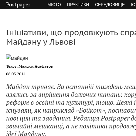
Postpaper
МІСТО
ПРАКТИКИ
СЕРЕДОВИЩЕ
ІС
Ініціативи, що продовжують спр
Майдану у Львові
Текст: Максим Асафатов
08.03.2014
Майдан триває. За останній тиждень меш
взялись за вирішення болючих питань: кору
реформ в освіті та культурі, тощо. Деякі і
існували, як наприклад «Бойкот», постави
нові цілі та завдання. Редакція Postpaper д
звичайні мешканці, а не політики продо
ідеї Майдану.