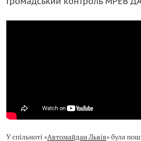
Громадський контроль МРЕВ ДА
У спільноті «
Автомайдан Львів
» була пош