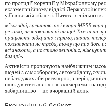
по протидії корупції у Міжрайонному ре
екзаменаційному відділі Державтоінспек
у Львівській області. Цитата з спільноти:
«Сьогодні, зрештою, як і вчора МРЕВ «пр
режимі, незважаючи ні на що! Там ні на щ
працюють відкрито і прямо, навіть тепер
пояснювати не треба, тому що про його р
всі знають, а це стало звичніше, ніж купи
базарі».
Активісти пропонують найближчим часом
людей з самооборони, автомайдану, журна
небайдужих аби регулярно, з періодичніст
навідуватись «в гості» з камерами і нагад
хабарництво — це вчорашній день.
Економічний бойкот