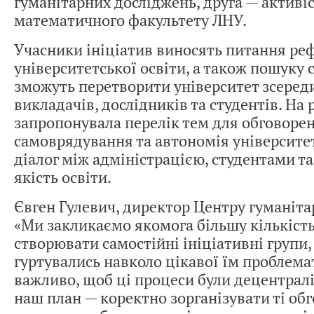
гуманітарних досліджень, друга — активі
математичного факультету ЛНУ.
Учасники ініціатив виносять питання ре
університетської освіти, а також пошуку с
зможуть перетворити університет зсеред
викладачів, дослідників та студентів. На р
запропонувала перелік тем для обговорен
самоврядування та автономія університет
діалог між адміністрацією, студентами т
якість освіти.
Євген Гулевич, директор Центру гуманіта
«Ми закликаємо якомога більшу кількіст
створювати самостійні ініціативні групи, 
гуртувались навколо цікавої їм проблема
важливо, щоб ці процеси були децентралі
наш план — коректно зорганізувати ті обг