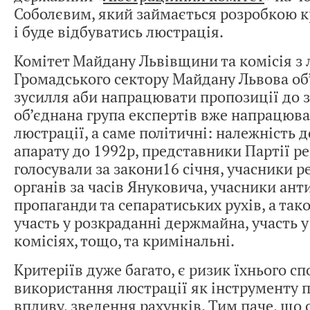
Соболєвим, який займається розробкою к
і буде відбуватись люстрація.
Комітет Майдану Львівщини та комісія з 
Громадського сектору Майдану Львова об
зусилля аби напрацювати пропозиції до 
об’єднана група експертів вже напрацюва
люстрації, а саме політичні: належність 
апарату до 1992р, представники Партії ре
голосували за закони16 січня, учасники 
органів за часів Януковича, учасники ант
пропаганди та сепаратиських рухів, а так
участь у розкраданні держмайна, участь 
комісіях, тощо, та кримінальні.
Критеріїв дуже багато, є ризик їхнього с
використання люстрації як інструменту 
впливу, зведення рахунків. Тим паче, що 