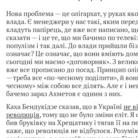
Нова проблема — це олігархат, у руках як
влада. Є менеджери у нас такі, яким пере
кладуть папірець, де вже все написано, що
сказати — і це те, що ми бачимо по телеві
популізм і так далі. До влади прийшли бі
означає? Це означає, що вони вміють дом
сьогодні ми маємо «договорняк». З вели
вже все прописано до посад. Принцип олі
— треба все «по-чесному поділити», й вон
чесному» між собою все ділять. Але є і не
бачемо зараз Ахметов є одним з них.
Каха Бендукідзе сказав, що в Україні
не в
революція
, тому що не було зміни еліт. Я
бив бруківку на Хрещатику і тягав її на пе
каже, що революція не відбулося. Розумі