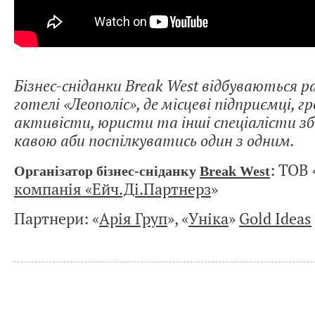
Бізнес-сніданки Break West відбуваються ра
готелі «Леополіс», де місцеві підприємці, г
активісти, юристи та інші спеціалісти з
кавою аби поспілкуватись один з одним.
: ТОВ 
Організатор бізнес-сніданку
Break West
компанія «Ейч.Ді.Партнерз
»
Партнери: «
Арія Груп
», «
Уніка
»
Gold Ideas