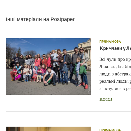
Інші матеріали на Postpaper
ПРЯМА МОВА
Кримчани у Льв
Всі чули про к
Львова. Для бі
люди з абстра
реальні люди, р
зіткнулись з 
27.03.2014
ПРЯМА МОВА