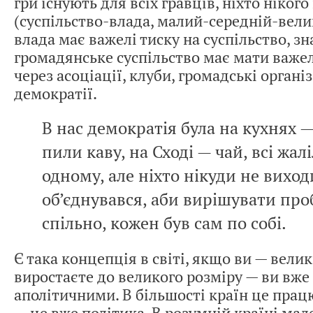
гри існують для всіх гравців, ніхто ніког
(суспільство-влада, малий-середній-вели
влада має важелі тиску на суспільство, з
громадянське суспільство має мати важел
через асоціації, клуби, громадські організ
демократії.
В нас демократія була на кухнях —
пили каву, на Сході — чай, всі жал
одному, але ніхто нікуди не виход
об’єднувався, аби вирішувати пр
спільно, кожен був сам по собі.
Є така концепція в світі, якщо ви — велик
виростаєте до великого розміру — ви вже
аполітичними. В більшості країн це працю