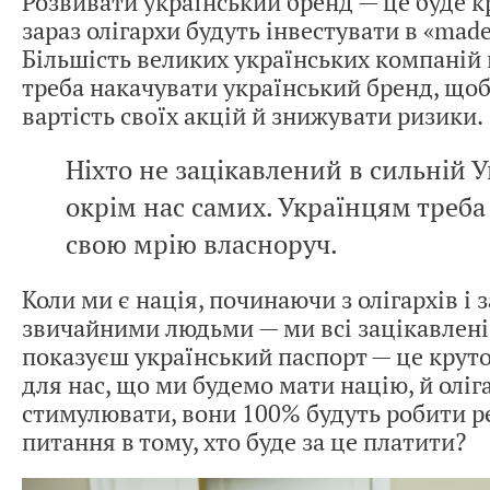
Розвивати український бренд — це буде кр
зараз олігархи будуть інвестувати в «made
Більшість великих українських компаній 
треба накачувати український бренд, що
вартість своїх акцій й знижувати ризики.
Ніхто не зацікавлений в сильній У
окрім нас самих. Українцям треб
свою мрію власноруч.
Коли ми є нація, починаючи з олігархів і
звичайними людьми — ми всі зацікавлені
показуєш український паспорт — це круто
для нас, що ми будемо мати націю, й оліг
стимулювати, вони 100% будуть робити р
питання в тому, хто буде за це платити?