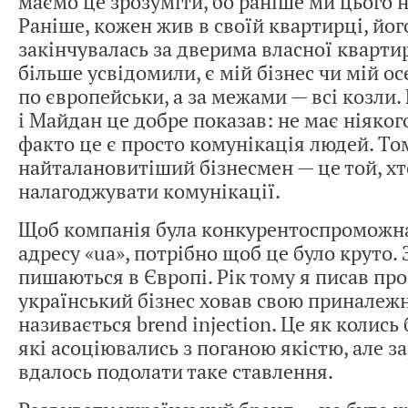
маємо це зрозуміти, бо раніше ми цього н
Раніше, кожен жив в своїй квартирці, йог
закінчувалась за дверима власної кварти
більше усвідомили, є мій бізнес чи мій ос
по європейськи, а за межами — всі козли.
і Майдан це добре показав: не має ніякого
факто це є просто комунікація людей. То
найталановитіший бізнесмен — це той, хт
налагоджувати комунікації.
Щоб компанія була конкурентоспроможна
адресу «ua», потрібно щоб це було круто.
пишаються в Європі. Рік тому я писав про
український бізнес ховав свою приналежн
називається brend injection. Це як колись 
які асоціювались з поганою якістю, але з
вдалось подолати таке ставлення.