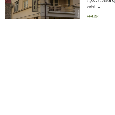
просувається б
світі.
→
08.04.2014