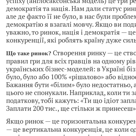
успіху (англосаксонська модель) це три ре
демократія та нація. Нам дали статус рин
але де факто її не було, в нас були пробле
демократію я взагалі мовчу. Якщо ви под
уважно, то ринок, нація і демократія — ц
конкуренції, які роблять країну дуже сил
Створення ринку — це ств
Що таке ринок?
правил гри для всіх гравців на одному рі
українських бізнес-моделей: в Україні біз
було, було або 100% «рішалово» або відно
Бажання бути «білим» було недостатньо, 
цього не спонукали. Наприклад, коли ти 
податкову, тобі кажуть: «Ти що ідіот зап
Заплати 200 тис., ще стільки ж принесеш»
Якщо ринок — це горизонтальна конкурен
— це вертикальна конкуренція, це коли о