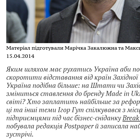
Матеріал підготували Марічка Закалюжна та Макс
15.04.2014
Яким шляхом має рухатись Україна аби п
скоротити відставання від країн Західної
Україна подібна більше: на Штати чи Захі
зміниться ставлення до бренду Made in Ukr
світі? Хто заплатить найбільше за рефор
ці та інші теми Ігор Гут спілкувався з мі
підприємцями під час бізнес-сніданку
Break
побувала редакція Postpaper й записала на
зустрічі.