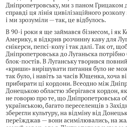
Дніпропетровську, ми з паном Грицаком 
справді ця лінія цивілізаційного розколу 
і ми зрозуміли — так, це відбулось.
В 90-і роки я ще займався бізнесом, і як 
Америку, я відкрив розчинну каву для Луг
снікерси, пепсі-колу і так далі. Так от, що
Дніпропетровська до Луганьска потрібно 
блок-постів. В Луганську творився повний
«криши» вирішувати питання було не мо
так було, і навіть за часів Ющенка, хоча в
прибирати ці кордони. Всеодно між Дніп
Донецькою областю зберігався кордон, як
не говорю про те, що Дніпропетровська о
українською, багато переселенців з Захід
зберегли культуру, на відміну від Донецьк
переїжджав — вони асимілювались, на жал