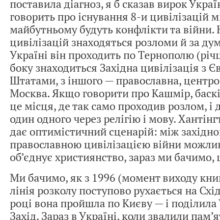
поставила діагноз, я б сказав вирок Україн
говорить про існування 8-и цивілізацій 
майбутньому будуть конфлікти та війни. 
цивілізацій знаходяться розломи й за ду
Україні він проходить по Тернополю (річц
боку знаходиться Західна цивілізація з Є
Штатами, з іншого — православна, центром
Москва. Якщо говорити про Кашмір, баск
це місця, де так само проходив розлом, і
один одного через релігію і мову. Хантінг
дає оптимістичний сценарій: між західно
православною цивілізацією війни можливо
об’єднує християнство, зараз ми бачимо, 
Ми бачимо, як з 1996 (момент виходу книг
лінія розколу поступово рухається на Схід
році вона пройшла по Києву — і поділила 
Захід. Зараз в Україні, коли звалили пам’