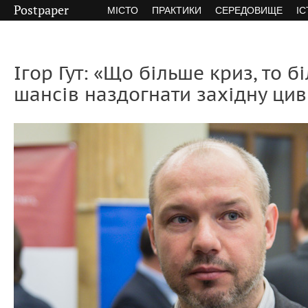
Postpaper
МІСТО
ПРАКТИКИ
СЕРЕДОВИЩЕ
ІС
Ігор Гут: «Що більше криз, то б
шансів наздогнати західну цив