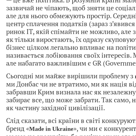
— це вже політика. В розумній країні мал
зазвичай не чіпають, щоб зняти це соціа
але для нього обмежують простір. Середні
центр сплачення податків (зараз з’явивс
ринок IT, якій спімайти не можливо, але 
як тільки виростають, їх одразу скуповую
бізнес цілком легально впливає на політи
називається лобіювання своїх інтересів. 
але набагато важливішим є GR (Governmen
Сьогодні ми майже вирішили проблему з
ми Донбас чи не втратимо, ми як нація ві
забравши Крим визнала нас як незалежну 
забирає все, що може забрати. Так само, н
як частину західної цивілізації.
Слід сказати, всі країни в світі конкурую
бренд «
», чи ми є конкуре
Made in Ukraine