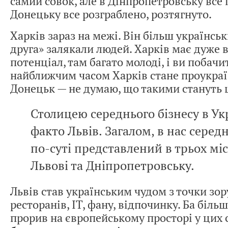
самий совок, але в Дінпропетровську все 
Донецьку все розграблено, розтягнуто.
Харків зараз на межі. Він більш українськ
друга» залякали людей. Харків має дуже 
потенціал, там багато молоді, і ви побачи
найближчим часом Харків стане проукраї
Донецьк — не думаю, що такими стануть
Столицею середнього бізнесу в Укр
факто Львів. Загалом, в нас середн
по-суті представлений в трьох міс
Львові та Дніпропетровську.
Львів став українським чудом з точки зор
ресторанів, IT, фану, відпочинку. Ба більш
прорив на європейському просторі у цих с