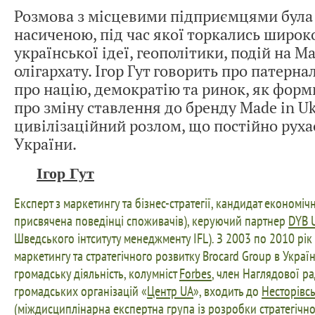
Розмова з місцевими підприємцями була
насиченою, під час якої торкались широк
української ідеї, геополітики, подій на М
олігархату. Ігор Гут говорить про патерна
про націю, демократію та ринок, як форм
про зміну ставлення до бренду Made in Uk
цивілізаційний розлом, що постійно руха
України.
Ігор Гут
Експерт з маркетингу та бізнес-стратегії, кандидат економіч
присвячена поведінці споживачів), керуючий партнер
DYB 
Шведського інтситуту менеджменту IFL). З 2003 по 2010 рі
маркетингу та стратегічного розвитку Brocard Group в Україн
громадську діяльність, колумніст
Forbes
, член Наглядової р
громадських організацій «
Центр UA
», входить до
Несторівсь
(міждисциплінарна експертна група із розробки стратегічн