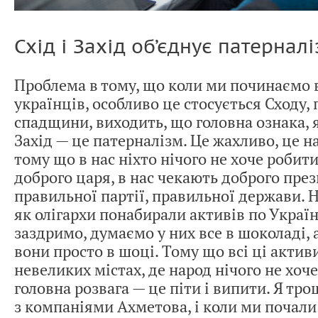
Схід і Захід об’єднує патернал
Проблема в тому, що коли ми починаємо 
українців, особливо це стосується Сходу,
спадщини, виходить, що головна ознака, я
Захід — це патерналізм. Це жахливо, це н
тому що в нас ніхто нічого не хоче робити
доброго царя, в нас чекають доброго през
правильної партії, правильної держави. 
як олігархи понабирали активів по Україні
заздримо, думаємо у них все в шоколаді, 
вони просто в шоці. Тому що всі ці актив
невеликих містах, де народ нічого не хоче
головна розвага — це піти і випити. Я т
з компаніями Ахметова, і коли ми почали