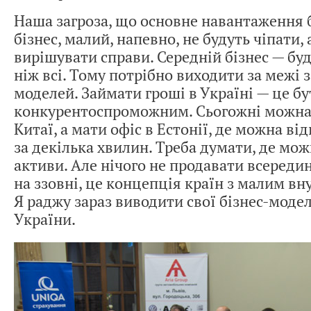
Наша загроза, що основне навантаження б
бізнес, малий, напевно, не будуть чіпати,
вирішувати справи. Середній бізнес — бу
ніж всі. Тому потрібно виходити за межі 
моделей. Займати гроші в Україні — це бу
конкурентоспроможним. Сьогожні можна
Китаї, а мати офіс в Естонії, де можна в
за декілька хвилин. Треба думати, де мож
активи. Але нічого не продавати всереди
на ззовні, це концепція країн з малим в
Я раджу зараз виводити свої бізнес-модел
України.