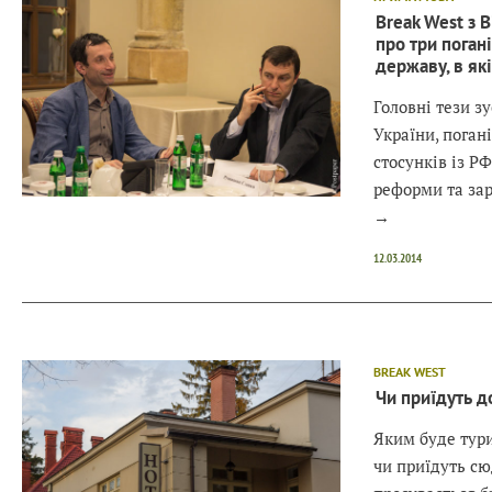
Break West з 
про три погані
державу, в як
Головні тези зу
України, погані
стосунків із Р
реформи та зар
→
12.03.2014
BREAK WEST
Чи приїдуть д
Яким буде тури
чи приїдуть сю