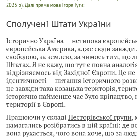
2025 р). Далі пряма мова Ігоря Гути:
Сполучені Штати України
Історично Україна — нетипова європейськ
європейська Америка, адже сюди завжди 
свободою, за землею, за чимось тим, що 
Штатах. Я не кажу, що тут є повна аналогі
відрізняємось від Західної Європи. Це не
ідентичності — питання історичного розв
це завжди така козацька територія, терит
історично найменше час було кріпацтво, 
території в Європі.
Працюючи у складі
Несторівської групи
,
намагались розібратись в цій країні: де в
вона рухається, чого вона хоче, що за люд