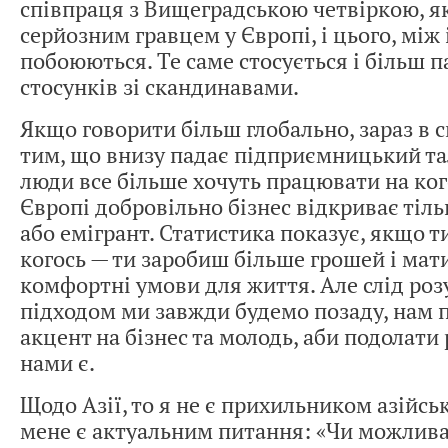
співпраця з Вищеградською четвіркою, я
серйозним гравцем у Європі, і цього, між
побоюються. Те саме стосується і більш 
стосунків зі скандинавами.
Якщо говорити більш глобально, зараз в с
тим, що внизу падає підприємницький тал
люди все більше хочуть працювати на кого
Європі добровільно бізнес відкриває тіл
або емігрант. Статистика показує, якщо 
когось — ти заробиш більше грошей і ма
комфортні умови для життя. Але слід роз
підходом ми завжди будемо позаду, нам 
акцент на бізнес та молодь, аби подолати
нами є.
Щодо Азії, то я не є прихильником азійськ
мене є актуальним питання: «Чи можлива