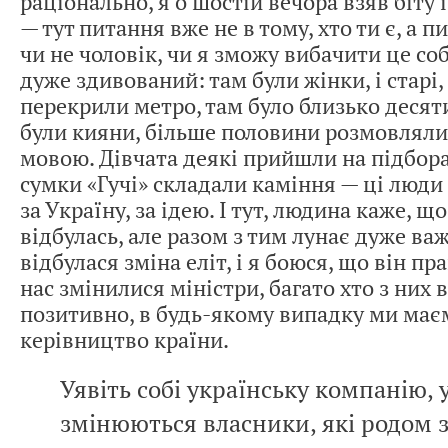
раціонально, я о шостій вечора взяв біту
— тут питання вже не в тому, хто ти є, а п
чи не чоловік, чи я зможу вибачити це соб
дуже здивований: там були жінки, і старі, 
перекрили метро, там було близько десят
були кияни, більше половини розмовляли
мовою. Дівчата деякі прийшли на підборах
сумки «Гучі» складали каміння — ці люд
за Україну, за ідею. І тут, людина каже, щ
відбулась, але разом з тим лунає дуже ва
відбулася зміна еліт, і я боюся, що він пр
нас змінилися міністри, багато хто з них 
позитивно, в будь-якому випадку ми має
керівництво країни.
Уявіть собі українську компанію, у
змінюються власники, які родом 