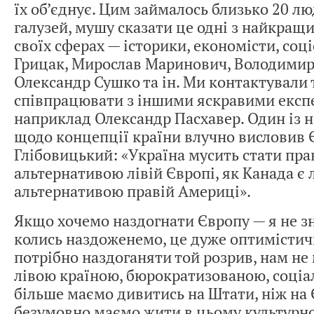
їх об’єднує. Цим займалось близько 20 лю
галузей, мушу сказати це одні з найкращи
своїх сферах — історики, економісти, соц
Грицак, Мирослав Маринович, Володимир
Олександр Сушко та ін. Ми контактували 
співпрацювати з іншими яскравими експе
наприклад Олександр Пасхавер. Один із 
щодо концепції країни влучно висловив 
Глібовицький: «Україна мусить стати пр
альтернативою лівій Європі, як Канада є 
альтернативою правій Америці».
Якщо хочемо наздогнати Європу — я не зн
колись наздоженемо, це дуже оптимістич
потрібно наздоганяти той розрив, нам не
лівою країною, бюрократизованою, соці
більше маємо дивитись на Штати, ніж на 
безумовно маємо жити в цьому культурн