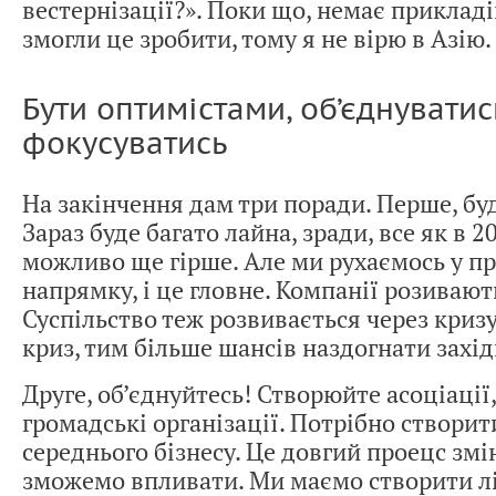
вестернізації?». Поки що, немає прикладів
змогли це зробити, тому я не вірю в Азію.
Бути оптимістами, об’єднуватис
фокусуватись
На закінчення дам три поради. Перше, бу
Зараз буде багато лайна, зради, все як в 2
можливо ще гірше. Але ми рухаємось у п
напрямку, і це гловне. Компанії розивают
Суспільство теж розвивається через криз
криз, тим більше шансів наздогнати захід
Друге, об’єднуйтесь! Створюйте асоціації,
громадські організації. Потрібно створит
середнього бізнесу. Це довгий проецс змін
зможемо впливати. Ми маємо створити л