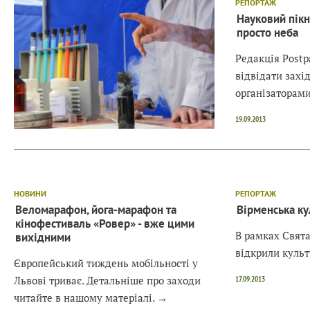
РЕПОРТАЖ
Науковий пікн
просто неба
Редакція Postp
відвідати захід
організаторами
19.09.2013
НОВИНИ
РЕПОРТАЖ
Веломарафон, йога-марафон та
Вірменська ку
кінофестиваль «Ровер» - вже цими
В рамках Свята
вихідними
відкрили куль
Європейський тиждень мобільності у
Львові триває. Детальніше про заходи
17.09.2013
читайте в нашому матеріалі.
→