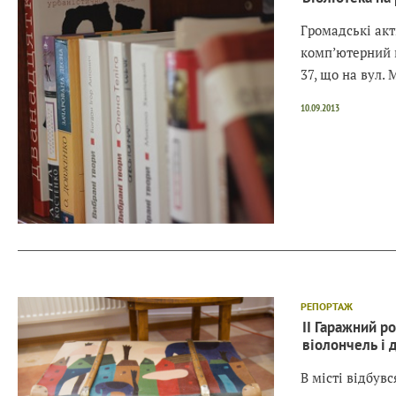
Громадські акт
комп’ютерний 
37, що на вул. 
10.09.2013
РЕПОРТАЖ
ІІ Гаражний р
віолончель і 
В місті відбув