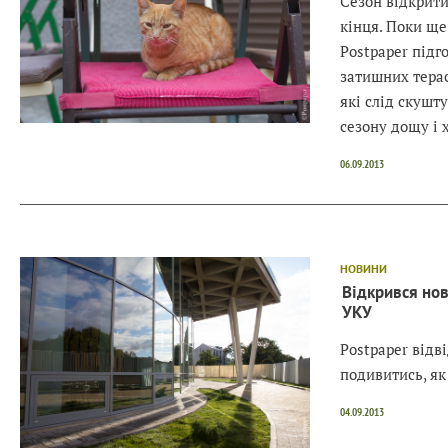
Сезон відкрити
кінця. Поки ще
Postpaper підг
затишних терас
які слід скушт
сезону дощу і 
06.09.2013
НОВИНИ
Відкрився нов
УКУ
Postpaper відв
подивитись, як
04.09.2013