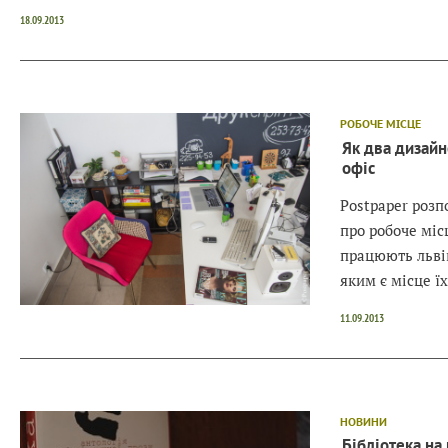
18.09.2013
РОБОЧЕ МІСЦЕ
Як два дизайн
офіс
Postpaper розп
про робоче міс
працюють львів
яким є місце їх
11.09.2013
НОВИНИ
Бібліотека на