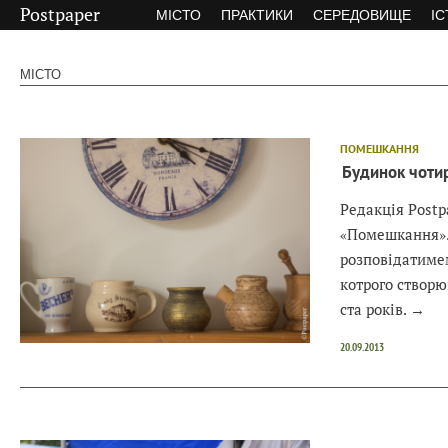
Postpaper
МІСТО
ПРАКТИКИ
СЕРЕДОВИЩЕ
ІС
МІСТО
ПОМЕШКАННЯ
Будинок чоти
Редакція Postp
«Помешкання».
розповідатиме
котрого створ
ста років.
→
20.09.2013